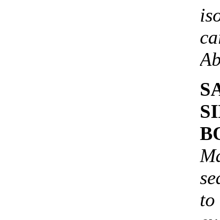
i
ca
Ab
S
S
B
M
se
to