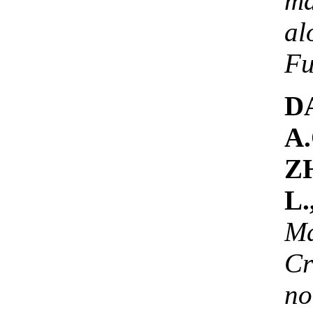
ma
al
Fu
DA
A.
Z
L.
Ma
C
n