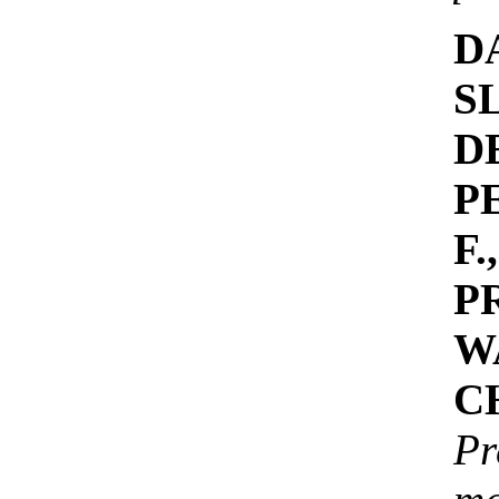
D
S
D
P
F
P
W
C
P