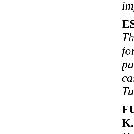
im
ES
Th
f
pa
ca
Tu
FU
K.