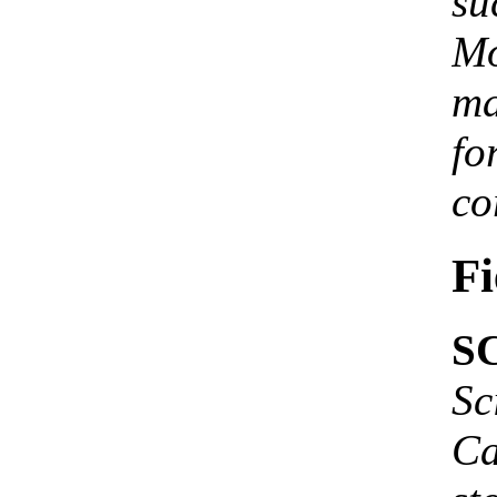
su
M
ma
fo
co
F
S
Sc
Ca