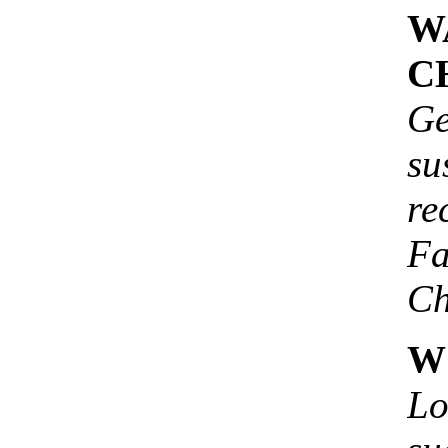
W
C
G
su
re
F
Ch
W
Lo