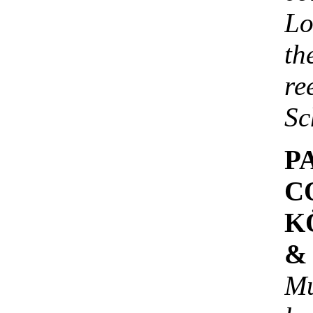
Lo
th
r
Sc
P
C
K
&
Mu