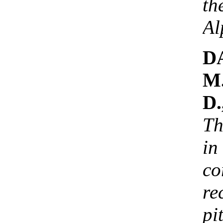
th
Al
D
M
D.
Th
in
co
r
pit