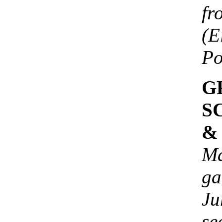
fr
(
Po
G
S
&
M
ga
Ju
se