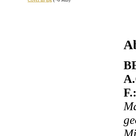
Ab
B
A
F.
M
g
Mi