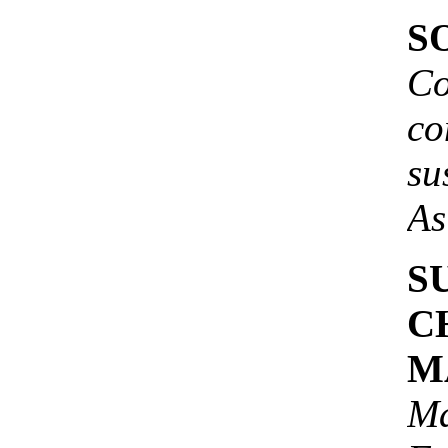
SO
C
c
su
As
S
C
M
Ma