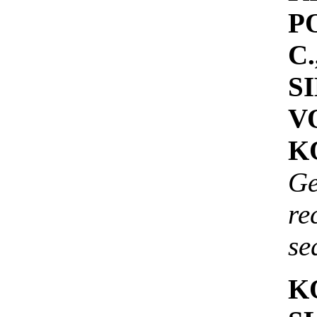
P
C
S
V
K
G
re
se
K