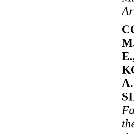
Ar
C
M
E
K
A
S
Fa
th