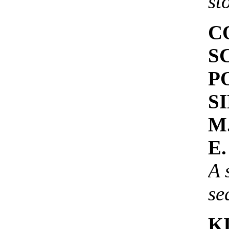
st
C
S
P
S
M
E
A 
se
K