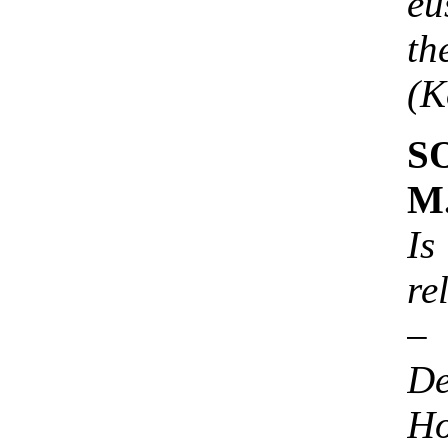
eu
th
(K
S
M
Is
re
–
De
Ho