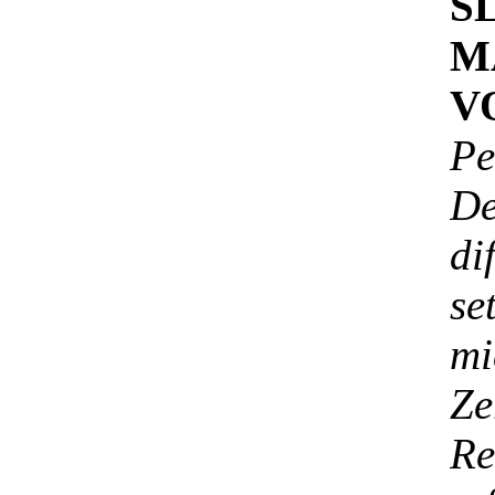
S
M
V
Pe
De
di
se
mi
Z
R