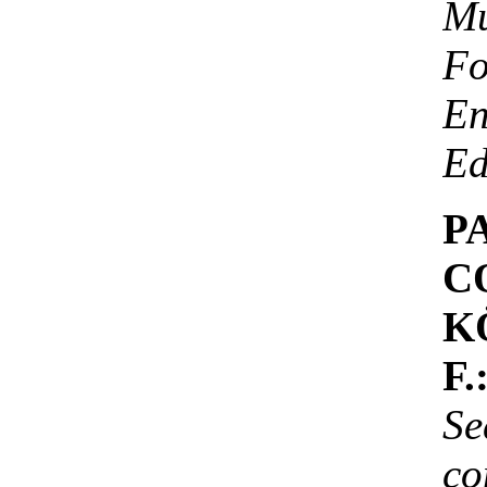
M
F
En
Ed
P
C
K
F.
Se
co