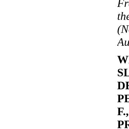
Fr
t
(
Au
W
S
D
P
F
P