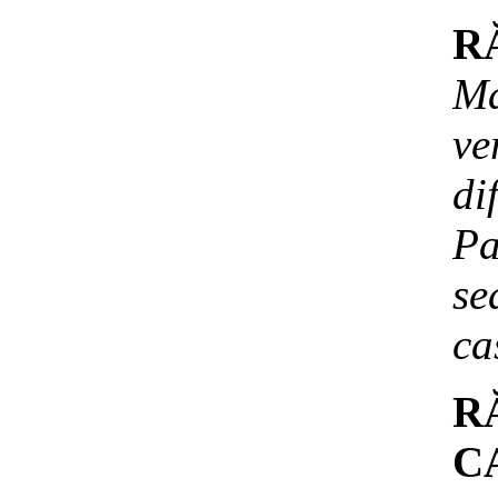
RĂ
Ma
ve
d
P
se
ca
R
CA