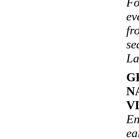
Fo
ev
f
se
La
G
N
V
En
ea