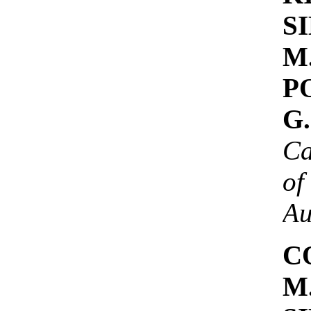
S
M
P
G.
Ca
of
Au
C
M