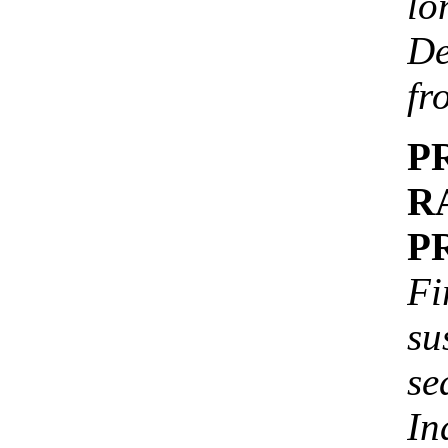
l
De
fr
P
R
P
F
su
se
In