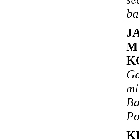
ba
J
M
K
Ga
mi
B
Po
K