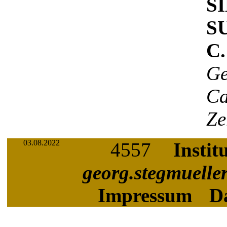
S
S
C.
Ge
C
Ze
03.08.2022
4557
Instit
georg.stegmuelle
Impressum
D