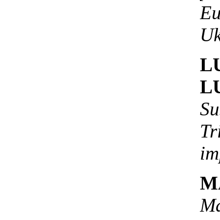
E
Uk
L
L
Su
T
im
M
Ma