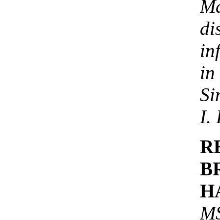
M
di
in
in
Si
I.
R
B
H
MS