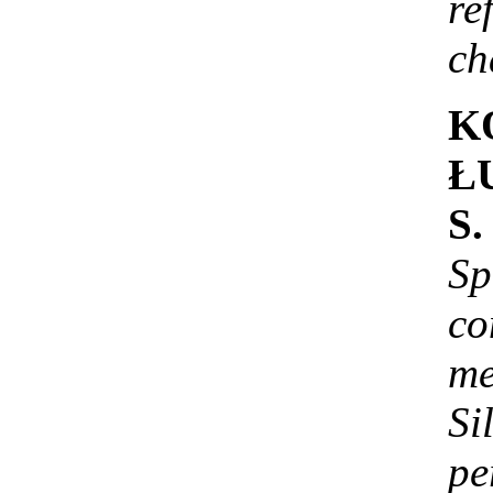
re
ch
K
Ł
S.
Sp
co
me
Si
p