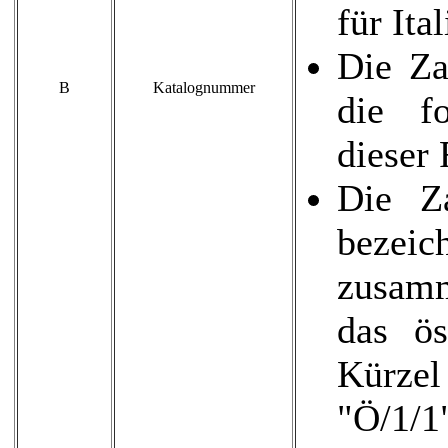
für Ital
Die Za
B
Katalognummer
die f
dieser
Die Z
bezeic
zusamm
das ös
Kürze
"Ö/1/