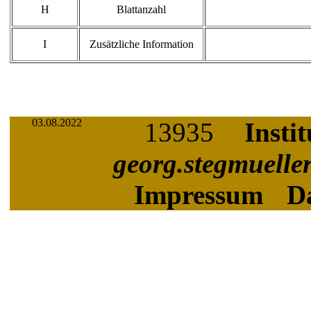
H
Blattanzahl
I
Zusätzliche Information
03.08.2022
13935
Insti
georg.stegmuelle
Impressum
D