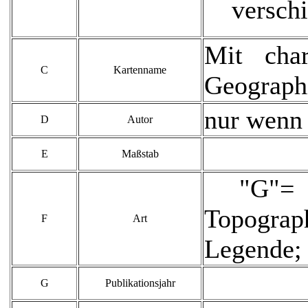
verschi
Mit char
C
Kartenname
Geographi
nur wenn 
D
Autor
E
Maßstab
"G"= G
Topograph
F
Art
Legende; 
G
Publikationsjahr