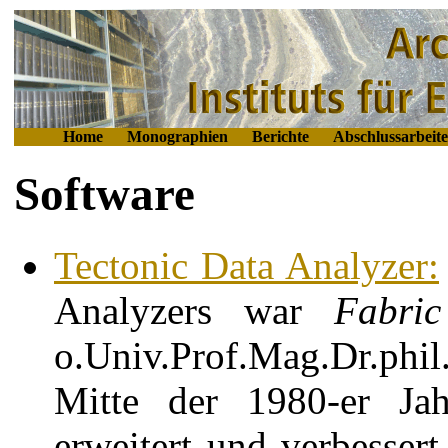
Home
Monographien
Berichte
Abschlussarbeit
Software
Tectonic Data Analyzer:
Analyzers
war
Fabri
o.Univ.Prof.Mag.Dr.p
Mitte der 1980-er Jah
erweitert und verbesser